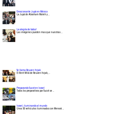
Emocionante Jupá en México
La Jupá de Abraham Maleh y …
La alegría de todos!
Las imágenes pueden mas que nuestras …
Se llama Reuven Itzjak
El Berit Milá de Reuven Itzjak, …
Preparando Sucot en Israel
Todos los preparativos par Sucot se …
Israel, iluminando al mundo
Unos 50 vehículos iluminados con Menorá …