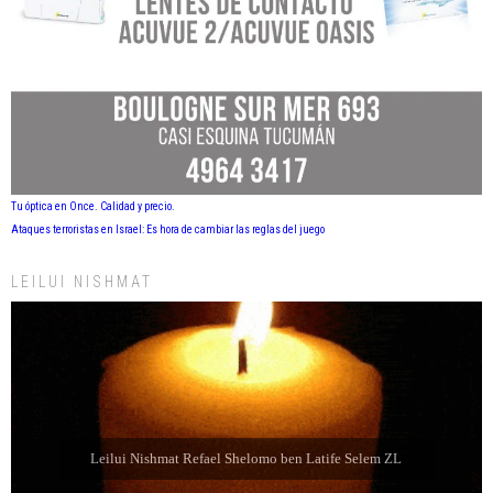
Tu óptica en Once. Calidad y precio.
Ataques terroristas en Israel: Es hora de cambiar las reglas del juego
LEILUI NISHMAT
Leilui Nishmat Eliahu Jaim Jabbaz ZL ben Jacibe