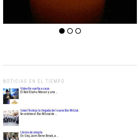
NOTICIAS EN EL TIEMPO
Video-De vuelta a casa
El Rab Eliahu Massri y una …
Israel festeja la llegada del nuevo Bar Mitzvá
Se celebro el Bar Mitzvá de …
Llenos de alegría
En Oraj Jaim Bene Berak, a …