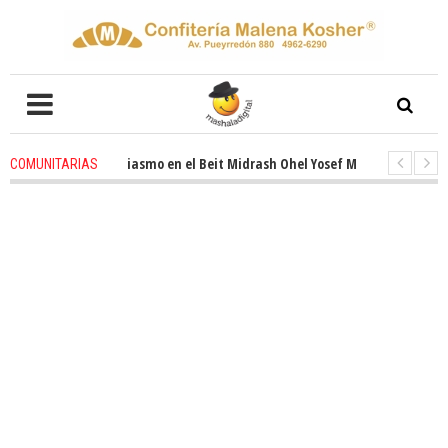
enovado entusiasmo en el Beit Midrash Ohel Yosef Moshe
4 weeks ago
-
COMUNITARIAS
Para despues de Pesaj preparate para otro de semana inspirador en Panam