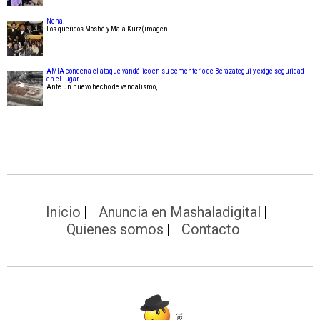
Nena!
Los queridos Moshé y Maia Kurz(imagen …
AMIA condena el ataque vandálico en su cementerio de Berazategui y exige seguridad
en el lugar
Ante un nuevo hecho de vandalismo, …
Inicio
Anuncia en Mashaladigital
Quienes somos
Contacto