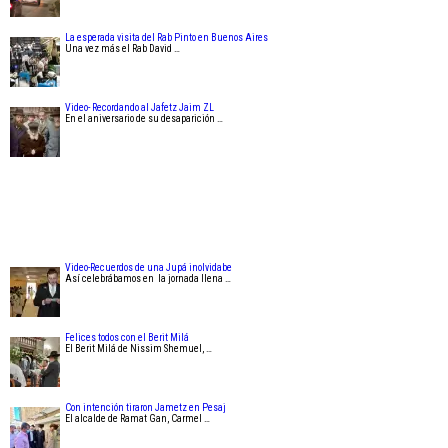
La esperada visita del Rab Pinto en Buenos Aires
Una vez más el Rab David …
Video- Recordando al Jafetz Jaim ZL
En el aniversario de su desaparición …
Video-Recuerdos de una Jupá inolvidabe
Así celebrábamos en la jornada llena …
Felices todos con el Berit Milá
El Berit Milá de Nissim Shemuel, …
Con intención tiraron Jametz en Pesaj
El alcalde de Ramat Gan, Carmel …