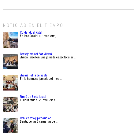
NOTICIAS EN EL TIEMPO
Cuidando el Kotel
En los días del último cierre, …
Festejamos el Bar Mitzvá
Shuba Israel en una jornada espectacular …
Shaaré Tefilá de fiesta
En la hermosa jornada del mes …
Simjá en Eretz Israel
El Berit Milá que involucra a …
Con respeto y precaución
Dentro de las 3 semanas de …