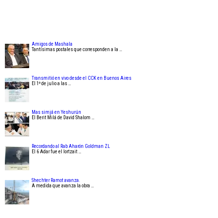
Amigos de Mashala
Tantísimas postales que corresponden a la …
Transmitió en vivo desde el CCK en Buenos Aires
El 1º de julio a las …
Mas simjá en Yeshurún
El Berit Milá de David Shalom …
Recordando al Rab Aharón Goldman ZL
El 6 Adar fue el Iortzait …
Shechter Ramot avanza.
A medida que avanza la obra …