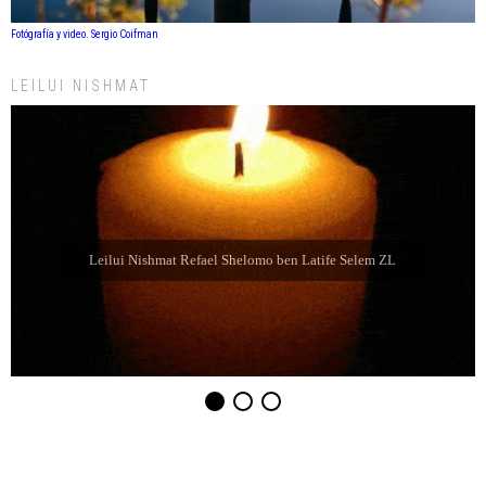
Fotógrafía y video. Sergio Coifman
LEILUI NISHMAT
Leilui Nishmat Sara bat Farida Chabube ZL