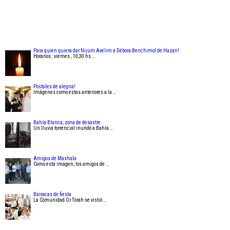
Para quien quiera dar Nijum Avelim a Débora Benchimol de Hazan!
Horarios : viernes , 10;30 hs …
Postales de alegria!
Imágenes como estas anteriores a la …
Bahía Blanca, zona de desastre
Un lluvia torrencial inundó a Bahía …
Amigos de Mashala
Como esta imagen, los amigos de …
Barracas de fiesta
La Comunidad Or Torah se vistió …