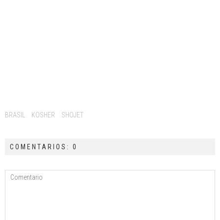
Tags:
BRASIL
KOSHER
SHOJET
COMENTARIOS: 0