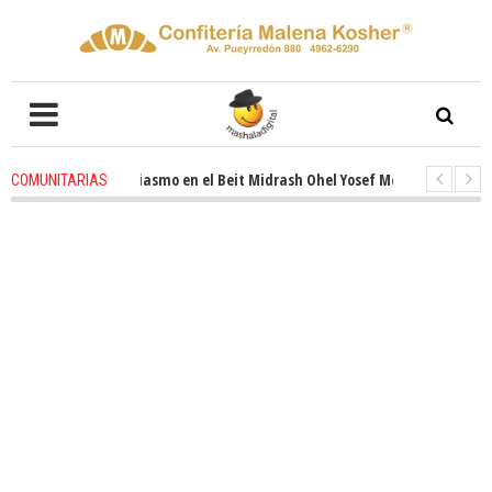
enovado entusiasmo en el Beit Midrash Ohel Yosef Moshe
4 weeks ago
-
COMUNITARIAS
ara despues de Pesaj preparate para otro de semana inspirador en Panam