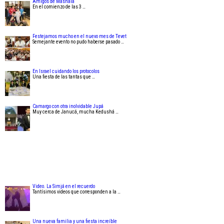
Amigos de Mashala
En el comienzo de las 3 …
Festejamos mucho en el nuevo mes de Tevet
Semejante evento no pudo haberse pasado …
En Israel cuidando los protocolos
Una fiesta de las tantas que …
Camargo con otra inolvidable Jupá
Muy cerca de Janucá, mucha Kedushá …
Video. La Simjá en el recuerdo
Tantísimos videos que corresponden a la …
Una nueva familia y una fiesta increíble