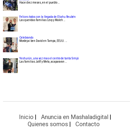
Hace diez meses, en el pueblo …
Felices todos con la llegada de Eliahu Reubén
Las queridas familias Levy y Maleh …
Celebrando
Mordejai ben David en Tampa, EEUU. …
Yeshurún, una vez mas el centro de tanta Simjá
Las familias Jafif y Meta, acapararon …
Inicio
Anuncia en Mashaladigital
Quienes somos
Contacto