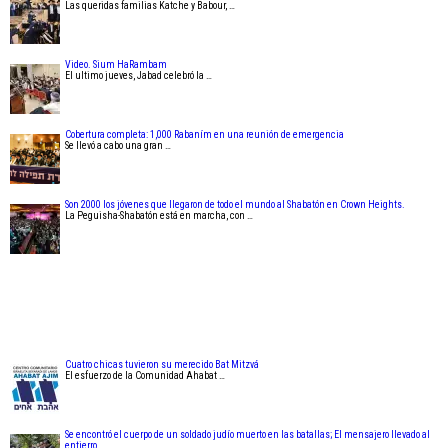
Las queridas familias Katche y Babour, …
Video. Sium HaRambam
El ultimo jueves, Jabad celebró la …
Cobertura completa: 1,000 Rabaním en una reunión de emergencia
Se llevó a cabo una gran …
Son 2000 los jóvenes que llegaron de todo el mundo al Shabatón en Crown Heights.
La Peguisha-Shabatón está en marcha, con …
Cuatro chicas tuvieron su merecido Bat Mitzvá
El esfuerzo de la Comunidad Ahabat …
Se encontró el cuerpo de un soldado judío muerto en las batallas; El mensajero llevado al
entierro