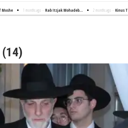
he
1 months ago
-
Rab Itzjak Mohadeb...
2 months ago
-
Kinus Toire e
 (14)