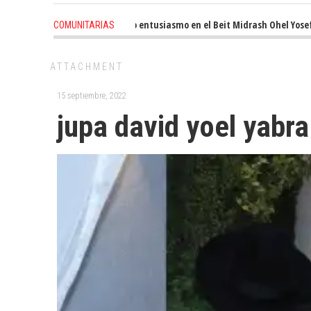
3 weeks ago
-
Renovado entusiasmo en el Beit Midrash Ohel Yosef Mos
COMUNITARIAS
ATTACHMENT
15 septiembre, 2022
jupa david yoel yabra