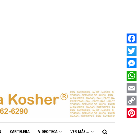
Facebook
Twitter
Messenge
WhatsAp
Email
Copy
Link
Pinterest
S
CARTELERA
VIDEOTECA
VER MÁS...